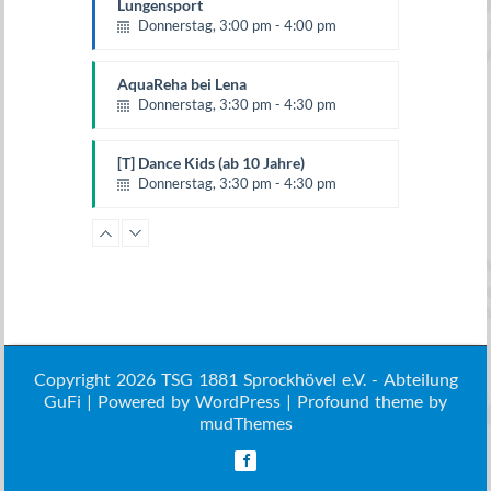
Lungensport
Donnerstag, 3:00 pm - 4:00 pm
AquaReha bei Lena
Donnerstag, 3:30 pm - 4:30 pm
[T] Dance Kids (ab 10 Jahre)
Donnerstag, 3:30 pm - 4:30 pm
Lungensport
Donnerstag, 4:00 pm - 5:00 pm
Rehasport
Donnerstag, 5:00 pm - 6:00 pm
Copyright 2026 TSG 1881 Sprockhövel e.V. - Abteilung
GuFi | Powered by
BOP & more
WordPress
| Profound theme by
Donnerstag, 6:00 pm - 7:00 pm
mudThemes
Step'n Style