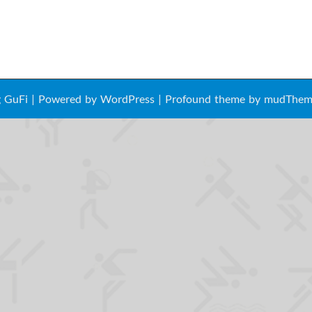
ng GuFi | Powered by
WordPress
| Profound theme by
mudThem