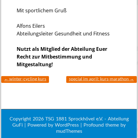
Mit sportlichem Gruß
Alfons Eilers
Abteilungsleiter Gesundheit und Fitness
Nutzt als Mitglied der Abteilung Euer
Recht zur Mitbestimmung und
Mitgestaltung!
←
winter-cycling kurs
special im april: kurs-marathon
→
Copyright 2026 TSG 1881 Sprockhövel e.V. - Abteilung
GuFi | Powered by
WordPress
| Profound theme by
mudThemes