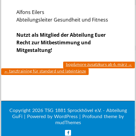
Alfons Eilers
Abteilungsleiter Gesundheit und Fitness
Nutzt als Mitglied der Abteilung Euer
Recht zur Mitbestimmung und
Mitgestaltung!
bop&more zusatzkurs ab 6. märz
→
←
tanztraining für standard und lateintänze
Copyright 2026 TSG 1881 Sprockhövel e.V. - Abteilung
GuFi | Powered by
WordPress
| Profound theme by
mudThemes