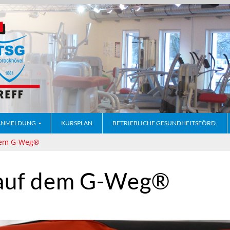
ANMELDUNG
KURSPLAN
BETRIEBLICHE GESUNDHEITSFÖRD.
 dem G-Weg®
 auf dem G-Weg®