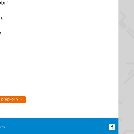
bil“,
n
n.
k
e piepkorn
→
es