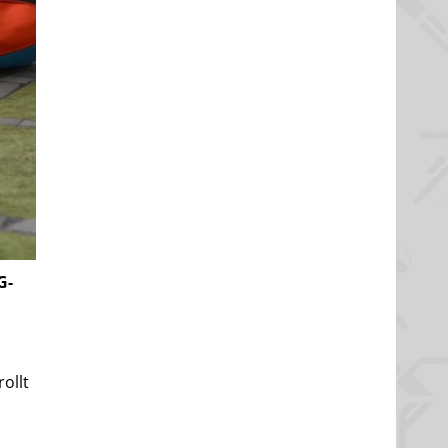
G-
ollt