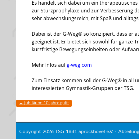
Es handelt sich dabei um ein therapeutisches 
zur Sturzprophylaxe und zur Verbesserung de
sehr abwechslungsreich, mit Spaß und alltags
Dabei ist der G-Weg® so konzipiert, dass er 
geeignet ist. Er bietet sich sowohl für ganze
kurzfristige Bewegungseinheiten oder Aufw
Mehr Infos auf
g-weg.com
Zum Einsatz kommen soll der G-Weg® in all u
interessierten Gymnastik-Gruppen der TSG.
←
jubiläum: 10 jahre gufit
Copyright 2026 TSG 1881 Sprockhövel e.V. - Abteilu