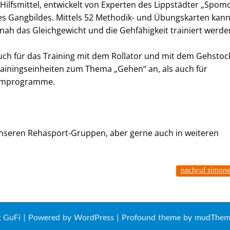
Hilfsmittel, entwickelt von Experten des Lippstädter „Spomo
s Gangbildes. Mittels 52 Methodik- und Übungskarten kan
nah das Gleichgewicht und die Gehfähigkeit trainiert werde
auch für das Training mit dem Rollator und mit dem Gehstoc
 Trainingseinheiten zum Thema „Gehen“ an, als auch für
ärmprogramme.
nseren Rehasport-Gruppen, aber gerne auch in weiteren
nachruf simon
ng GuFi | Powered by
WordPress
| Profound theme by
mudThem